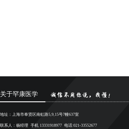
关于罕康医学
地址：上海市奉贤区南虹路5,9,15号7幢637室
联系人：杨经理 手机 13331918977 电话:021-33552677