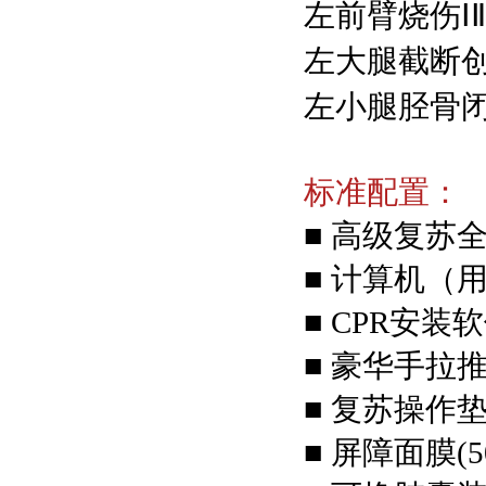
左前臂烧伤Ⅰ
左大腿截断
左小腿胫骨
标准配置：
■ 高级复苏
■ 计算机（
■ CPR安装
■ 豪华手拉
■ 复苏操作
■ 屏障面膜(