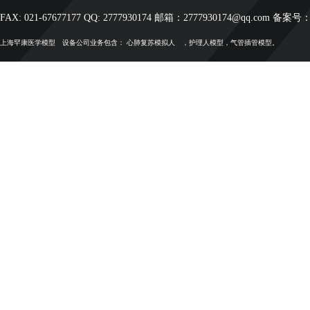
FAX: 021-67677177 QQ: 2777930174 邮箱：2777930174@qq.com 备案号
上海罕康
医学模型
设备公司业务包含：
心肺复苏模拟人
，护理人模型，气管插管模型。