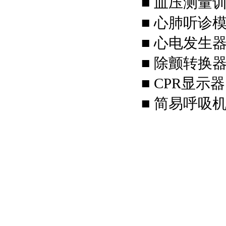
■ 血压测量
■ 心肺听诊
■ 心电发生
■ 除颤转换
■ CPR显示器
■ 简易呼吸