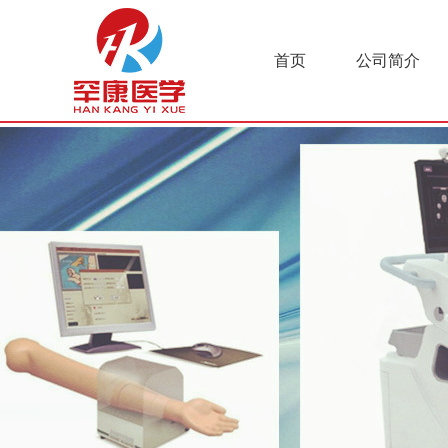
首页
公司简介