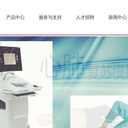
产品中心
服务与支持
人才招聘
新闻中心