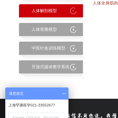
人体全身肌肉附
人体解剖模型
人体骨骼模型
中医针灸训练模型
开放式媒体教学系统
请您留言
上海罕康医学021-33552677
关于罕康医学