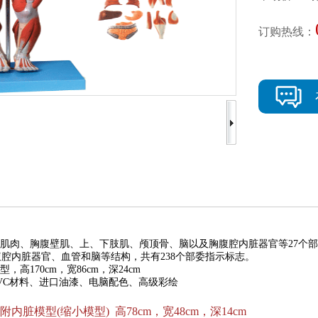
订购热线：
身肌肉、胸腹壁肌、上、下肢肌、颅顶骨、脑以及胸腹腔内脏器官等27个
腔内脏器官、血管和脑等结构，共有238个部委指示标志。
，高170cm，宽86cm，深24cm
PVC材料、进口油漆、电脑配色、高级彩绘
内脏模型(缩小模型) 高78cm，宽48cm，深14cm