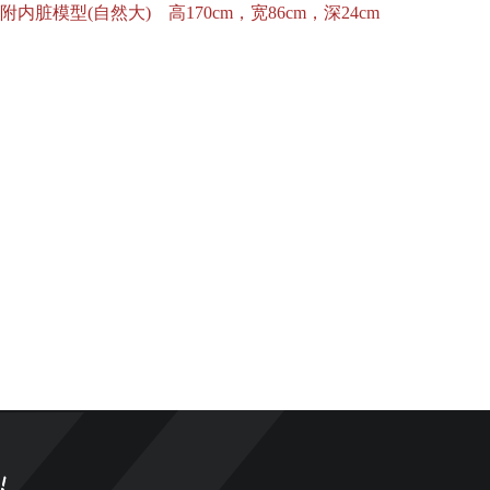
内脏模型(自然大) 高170cm，宽86cm，深24cm